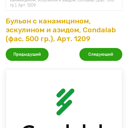
канамицином, эскулином и азидом, Condalab (фас. 500 
гр.), Арт. 1209
Бульон с канамицином,
эскулином и азидом, Condalab
(фас. 500 гр.), Арт. 1209
Предыдущий
Следующий